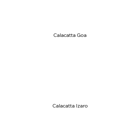
Calacatta Goa
Calacatta Izaro