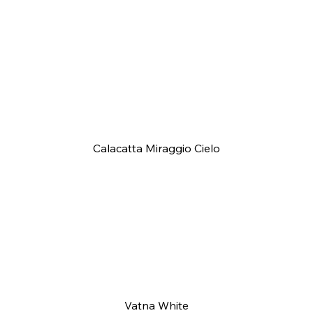
Calacatta Miraggio Cielo
Vatna White